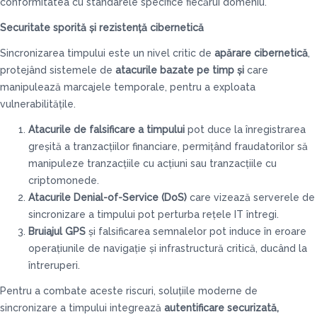
conformitatea cu standarele specifice fiecărui domeniu.
Securitate sporită și rezistență cibernetică
Sincronizarea timpului este un nivel critic de
apărare cibernetică
,
protejând sistemele de
atacurile bazate pe timp și
care
manipulează marcajele temporale, pentru a exploata
vulnerabilitățile.
Atacurile de falsificare a timpului
pot duce la înregistrarea
greșită a tranzacțiilor financiare, permițând fraudatorilor să
manipuleze tranzacțiile cu acțiuni sau tranzacțiile cu
criptomonede.
Atacurile Denial-of-Service (DoS)
care vizează serverele de
sincronizare a timpului pot perturba rețele IT întregi.
Bruiajul GPS
și falsificarea semnalelor pot induce în eroare
operațiunile de navigație și infrastructură critică, ducând la
întreruperi.
Pentru a combate aceste riscuri, soluțiile moderne de
sincronizare a timpului integrează
autentificare securizată,