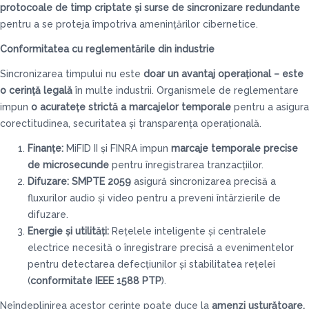
protocoale de timp criptate și surse de sincronizare redundante
pentru a se proteja împotriva amenințărilor cibernetice.
Conformitatea cu reglementările din industrie
Sincronizarea timpului nu este
doar un avantaj operațional – este
o cerință legală
în multe industrii. Organismele de reglementare
impun
o acuratețe strictă a marcajelor temporale
pentru a asigura
corectitudinea, securitatea și transparența operațională.
Finanțe:
MiFID II și FINRA impun
marcaje temporale precise
de microsecunde
pentru înregistrarea tranzacțiilor.
Difuzare: SMPTE 2059
asigură sincronizarea precisă a
fluxurilor audio și video pentru a preveni întârzierile de
difuzare.
Energie și utilități:
Rețelele inteligente și centralele
electrice necesită o înregistrare precisă a evenimentelor
pentru detectarea defecțiunilor și stabilitatea rețelei
(
conformitate IEEE 1588 PTP
).
Neîndeplinirea acestor cerințe poate duce la
amenzi usturătoare,