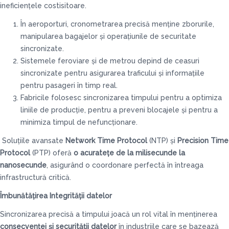
ineficiențele costisitoare.
În aeroporturi, cronometrarea precisă menține zborurile,
manipularea bagajelor și operațiunile de securitate
sincronizate.
Sistemele feroviare și de metrou depind de ceasuri
sincronizate pentru asigurarea traficului și informațiile
pentru pasageri în timp real.
Fabricile folosesc sincronizarea timpului pentru a optimiza
liniile de producție, pentru a preveni blocajele și pentru a
minimiza timpul de nefuncționare.
Soluțiile avansate
Network Time Protocol
(NTP) și
Precision Time
Protocol
(PTP) oferă
o acuratețe de la milisecunde la
nanosecunde
, asigurând o coordonare perfectă în întreaga
infrastructură critică.
Îmbunătățirea Integrității datelor
Sincronizarea precisă a timpului joacă un rol vital în menținerea
consecvenței și securității datelor
în industriile care se bazează