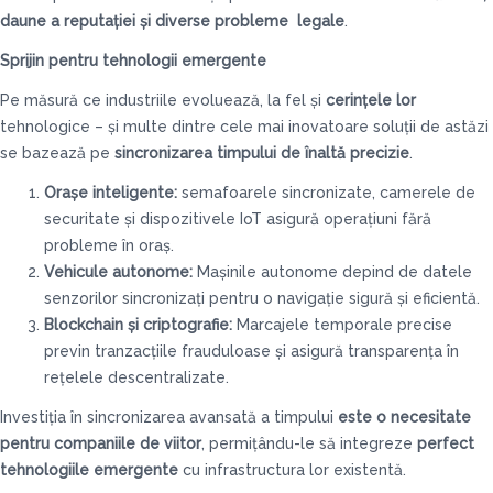
daune a reputației și diverse probleme legale
.
Sprijin pentru tehnologii emergente
Pe măsură ce industriile evoluează, la fel și
cerințele lor
tehnologice – și multe dintre cele mai inovatoare soluții de astăzi
se bazează pe
sincronizarea timpului de înaltă precizie
.
Orașe inteligente:
semafoarele sincronizate, camerele de
securitate și dispozitivele IoT asigură operațiuni fără
probleme în oraș.
Vehicule autonome:
Mașinile autonome depind de datele
senzorilor sincronizați pentru o navigație sigură și eficientă.
Blockchain și criptografie:
Marcajele temporale precise
previn tranzacțiile frauduloase și asigură transparența în
rețelele descentralizate.
Investiția în sincronizarea avansată a timpului
este o necesitate
pentru companiile de viitor
, permițându-le să integreze
perfect
tehnologiile emergente
cu infrastructura lor existentă.