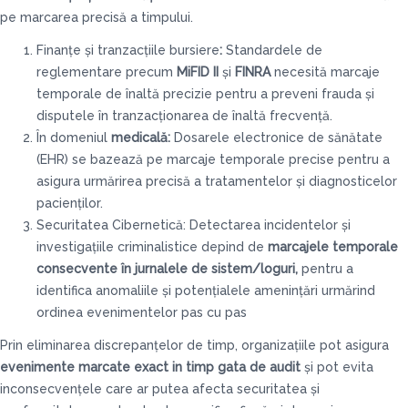
pe marcarea precisă a timpului.
Finanțe și tranzacțiile bursiere
:
Standardele de
reglementare precum
MiFID II
și
FINRA
necesită marcaje
temporale de înaltă precizie pentru a preveni frauda și
disputele în tranzacționarea de înaltă frecvență.
În domeniul
medicală:
Dosarele electronice de sănătate
(EHR) se bazează pe marcaje temporale precise pentru a
asigura urmărirea precisă a tratamentelor și diagnosticelor
pacienților.
Securitatea Cibernetică: Detectarea incidentelor și
investigațiile criminalistice depind de
marcajele temporale
consecvente în jurnalele de sistem/loguri,
pentru a
identifica anomaliile și potențialele amenințări urmărind
ordinea evenimentelor pas cu pas
Prin eliminarea discrepanțelor de timp, organizațiile pot asigura
evenimente marcate exact in timp gata de audit
și pot evita
inconsecvențele care ar putea afecta securitatea și