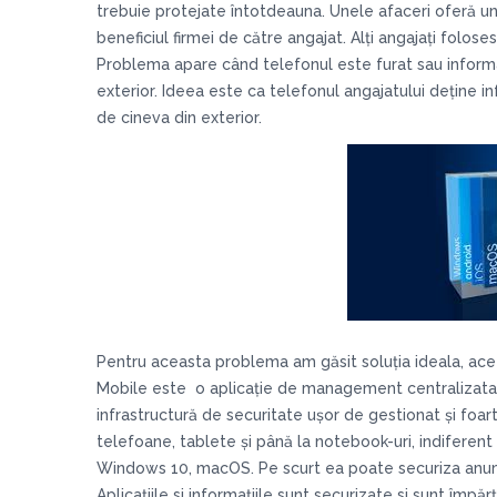
trebuie protejate întotdeauna. Unele afaceri oferă un t
beneficiul firmei de către angajat. Alți angajați folose
Problema apare când telefonul este furat sau informaț
exterior. Ideea este ca telefonul angajatului deține i
de cineva din exterior.
Pentru aceasta problema am găsit soluția ideala, ac
Mobile este o aplicație de management centralizata p
infrastructură de securitate ușor de gestionat și foar
telefoane, tablete și până la notebook-uri, indiferent
Windows 10, macOS. Pe scurt ea poate securiza anumite
Aplicațiile si informațiile sunt securizate si sunt împăr