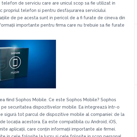
elefon de serviciu care are unicul scop sa fie utilizat in
sc propriul telefon si pentru desfășurarea serviciului.
iile de pe acesta sunt in pericol de a fi furate de cineva din
nformații importante pentru firma care nu trebuie sa fie furate
eea fiind Sophos Mobile. Ce este Sophos Mobile? Sophos
e securitatea dispozitivelor mobile. Ea integrează într-o
te sigură tot parcul de dispozitive mobile al companiei: de la
 de locația acestora. Ea este compatibila cu Android, iOS,
 aplicații, care conțin informații importante ale firmei.
țite in cele folosite la lucru si cele folosite in scop personal.